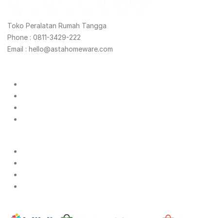
Toko Peralatan Rumah Tangga
Phone : 0811-3429-222
Email : hello@astahomeware.com
Shopping
Products
Reseller
Catalog
Track My Order
Company
About Us
Contact Us
Privacy Notice
Terms of Use
Marketplace