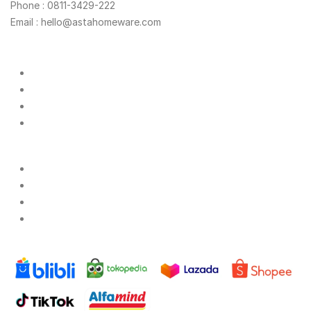
Phone : 0811-3429-222
Email : hello@astahomeware.com
Shopping
Products
Reseller
Catalog
Track My Order
Company
About Us
Contact Us
Privacy Notice
Terms of Use
Marketplace